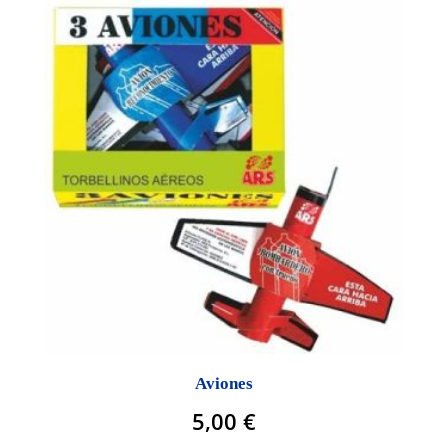
Aviones
5,00
€