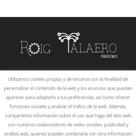
PLAÇA DE LA CONSTITUCIÓ, 21 – 1
Utilizamos cookies propias y de terceros con la finalidad de
46130 – MASSAMAGRELL
personalizar el contenido de la web y los anuncios que puedan
651830095
aparecer para adaptarlo a tus preferencias, así como ofrecer
info@rtpirotecnicsmassamagrell.es
funciones sociales y analizar el tráfico de la web. Además,
compartimos información sobre el uso que haga del sitio web
con nuestros colaboradores de redes sociales, publicidad y
Mi cuenta
Aviso Legal
análisis web, quienes pueden combinarla con otra información