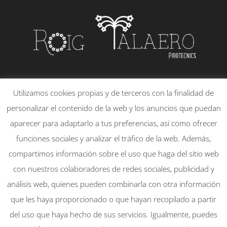
PLAÇA DE LA CONSTITUCIÓ, 21 – 1
Utilizamos cookies propias y de terceros con la finalidad de
46130 – MASSAMAGRELL
personalizar el contenido de la web y los anuncios que puedan
651830095
aparecer para adaptarlo a tus preferencias, así como ofrecer
info@rtpirotecnicsmassamagrell.es
funciones sociales y analizar el tráfico de la web. Además,
compartimos información sobre el uso que haga del sitio web
con nuestros colaboradores de redes sociales, publicidad y
Mi cuenta
Aviso Legal
análisis web, quienes pueden combinarla con otra información
Política de Privacidad
que les haya proporcionado o que hayan recopilado a partir
Política de Cookies
del uso que haya hecho de sus servicios. Igualmente, puedes