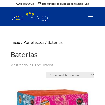
651830095
info@rtpirotecnicsmassamagrell.es
Inicio
/
Por efectos
/ Baterías
Baterías
Mostrando los 9 resultados