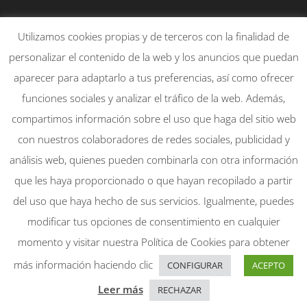
PLAÇA DE LA CONSTITUCIÓ, 21 – 1
Utilizamos cookies propias y de terceros con la finalidad de
46130 – MASSAMAGRELL
personalizar el contenido de la web y los anuncios que puedan
651830095
aparecer para adaptarlo a tus preferencias, así como ofrecer
info@rtpirotecnicsmassamagrell.es
funciones sociales y analizar el tráfico de la web. Además,
compartimos información sobre el uso que haga del sitio web
con nuestros colaboradores de redes sociales, publicidad y
Mi cuenta
Aviso Legal
análisis web, quienes pueden combinarla con otra información
Política de Privacidad
que les haya proporcionado o que hayan recopilado a partir
Política de Cookies
del uso que haya hecho de sus servicios. Igualmente, puedes
modificar tus opciones de consentimiento en cualquier
momento y visitar nuestra Política de Cookies para obtener
más información haciendo clic
CONFIGURAR
ACEPTO
Diseño web:
Web&Seo
Leer más
RECHAZAR