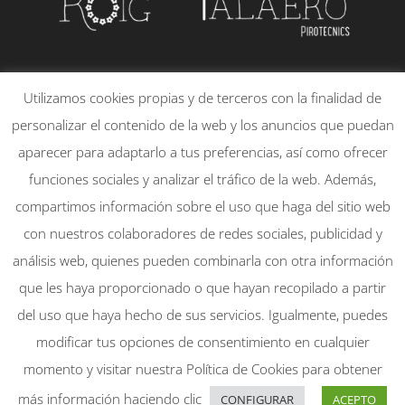
PLAÇA DE LA CONSTITUCIÓ, 21 – 1
Utilizamos cookies propias y de terceros con la finalidad de
46130 – MASSAMAGRELL
personalizar el contenido de la web y los anuncios que puedan
651830095
aparecer para adaptarlo a tus preferencias, así como ofrecer
info@rtpirotecnicsmassamagrell.es
funciones sociales y analizar el tráfico de la web. Además,
compartimos información sobre el uso que haga del sitio web
con nuestros colaboradores de redes sociales, publicidad y
Mi cuenta
Aviso Legal
análisis web, quienes pueden combinarla con otra información
Política de Privacidad
que les haya proporcionado o que hayan recopilado a partir
Política de Cookies
del uso que haya hecho de sus servicios. Igualmente, puedes
modificar tus opciones de consentimiento en cualquier
momento y visitar nuestra Política de Cookies para obtener
más información haciendo clic
CONFIGURAR
ACEPTO