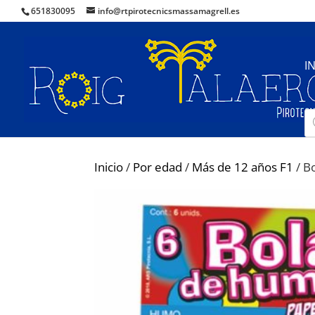
651830095
info@rtpirotecnicsmassamagrell.es
I
B
d
pr
Inicio
/
Por edad
/
Más de 12 años F1
/ B