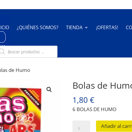
NICIO
¿QUIÉNES SOMOS?
TIENDA
¡OFERTAS!
CO
úsqueda
e
oductos
olas de Humo
Bolas de Hum
1,80
€
6 BOLAS DE HUMO
Bolas
Añadir al carr