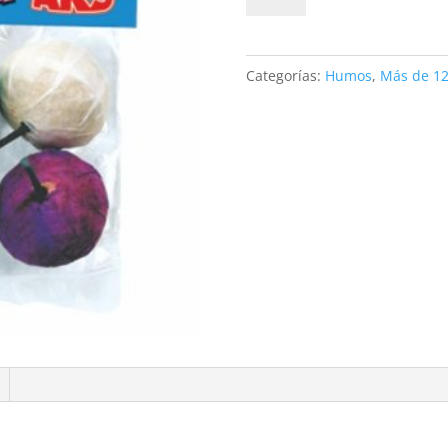
de
Humo
cantidad
Categorías:
Humos
,
Más de 12