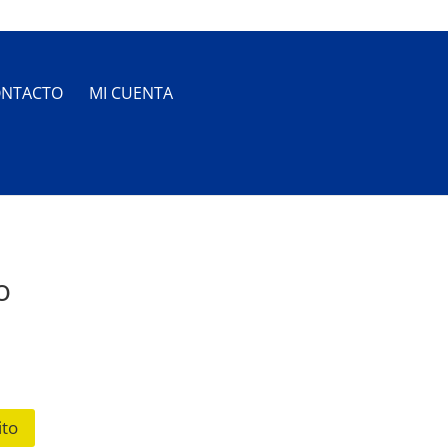
NTACTO
MI CUENTA
o
ito