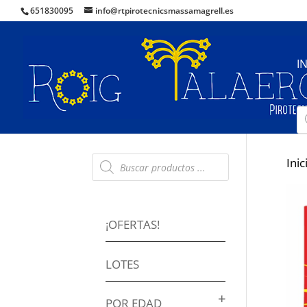
651830095
info@rtpirotecnicsmassamagrell.es
I
B
d
pr
Búsqueda
Inic
de
productos
¡OFERTAS!
LOTES
POR EDAD