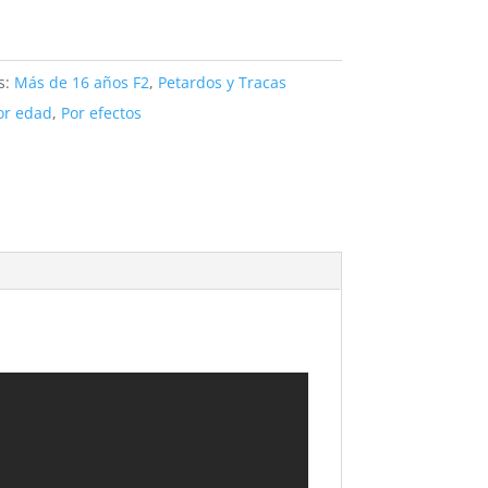
s:
Más de 16 años F2
,
Petardos y Tracas
or edad
,
Por efectos