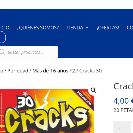
NICIO
¿QUIÉNES SOMOS?
TIENDA
¡OFERTAS!
CO
úsqueda
e
oductos
io
/
Por edad
/
Más de 16 años F2
/ Cracks 30
Crac
4,00
20 PET
Cracks