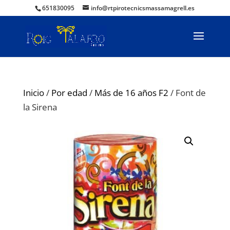
651830095
info@rtpirotecnicsmassamagrell.es
Inicio
/
Por edad
/
Más de 16 años F2
/ Font de
la Sirena