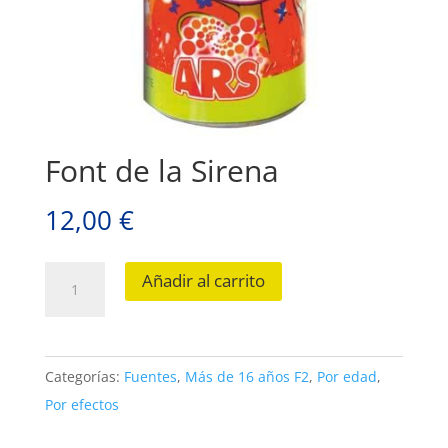
Font de la Sirena
12,00
€
Font
Añadir al carrito
de
la
Sirena
Categorías:
Fuentes
,
Más de 16 años F2
,
Por edad
,
cantidad
Por efectos