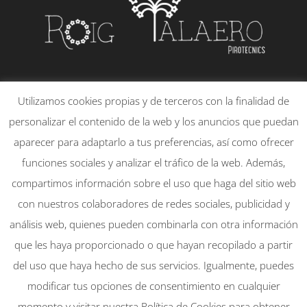
PLAÇA DE LA CONSTITUCIÓ, 21 – 1
Utilizamos cookies propias y de terceros con la finalidad de
46130 – MASSAMAGRELL
personalizar el contenido de la web y los anuncios que puedan
651830095
aparecer para adaptarlo a tus preferencias, así como ofrecer
info@rtpirotecnicsmassamagrell.es
funciones sociales y analizar el tráfico de la web. Además,
compartimos información sobre el uso que haga del sitio web
con nuestros colaboradores de redes sociales, publicidad y
Mi cuenta
Aviso Legal
análisis web, quienes pueden combinarla con otra información
Política de Privacidad
que les haya proporcionado o que hayan recopilado a partir
Política de Cookies
del uso que haya hecho de sus servicios. Igualmente, puedes
modificar tus opciones de consentimiento en cualquier
momento y visitar nuestra Política de Cookies para obtener