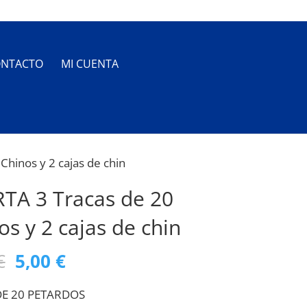
NTACTO
MI CUENTA
Chinos y 2 cajas de chin
TA 3 Tracas de 20
os y 2 cajas de chin
El
El
€
5,00
€
precio
precio
DE 20 PETARDOS
original
actual