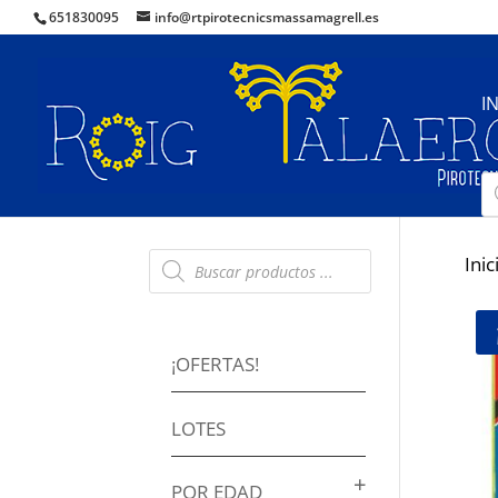
651830095
info@rtpirotecnicsmassamagrell.es
I
B
d
pr
Búsqueda
Inic
de
productos
¡OFERTAS!
LOTES
POR EDAD