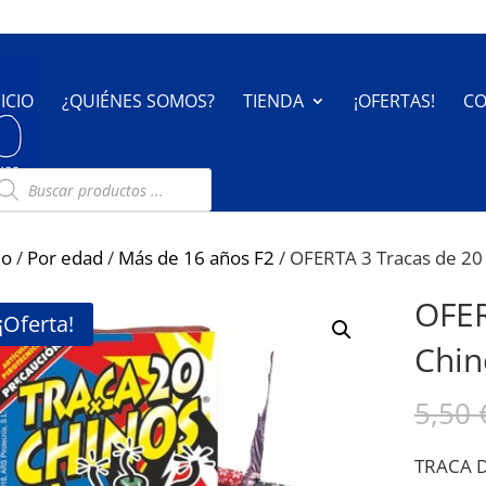
NICIO
¿QUIÉNES SOMOS?
TIENDA
¡OFERTAS!
CO
úsqueda
e
oductos
io
/
Por edad
/
Más de 16 años F2
/ OFERTA 3 Tracas de 20 
OFER
¡Oferta!
Chin
5,50
TRACA 