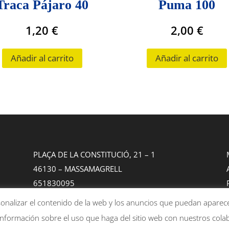
Traca Pájaro 40
Puma 100
1,20
€
2,00
€
Añadir al carrito
Añadir al carrito
PLAÇA DE LA CONSTITUCIÓ, 21 – 1
46130 – MASSAMAGRELL
651830095
info@rtpirotecnicsmassamagrell.es
rsonalizar el contenido de la web y los anuncios que puedan aparec
 información sobre el uso que haga del sitio web con nuestros colab