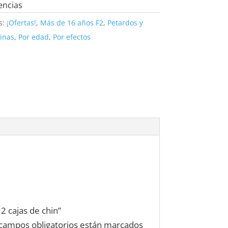
era:
es:
encias
5,50 €.
5,00 €.
s:
¡Ofertas!
,
Más de 16 años F2
,
Petardos y
inas
,
Por edad
,
Por efectos
2 cajas de chin”
campos obligatorios están marcados