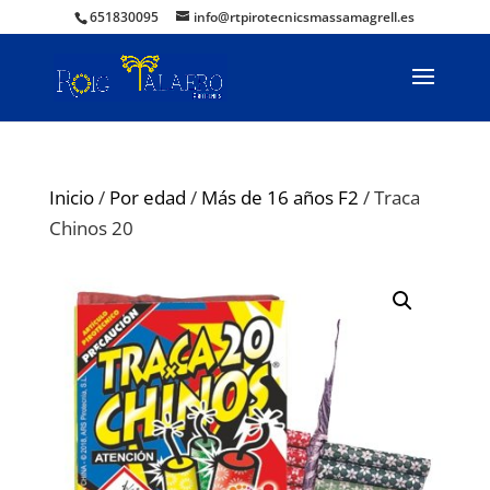
651830095
info@rtpirotecnicsmassamagrell.es
Inicio
/
Por edad
/
Más de 16 años F2
/ Traca
Chinos 20