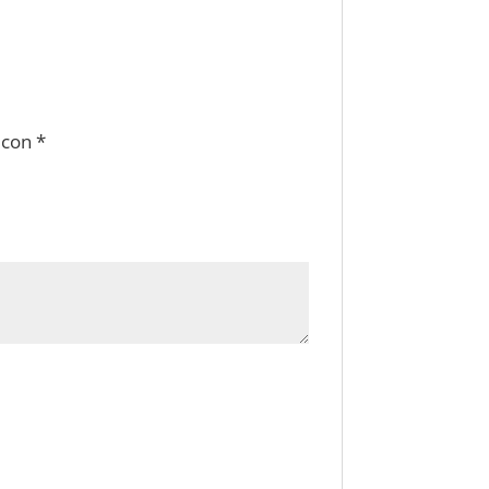
 con
*