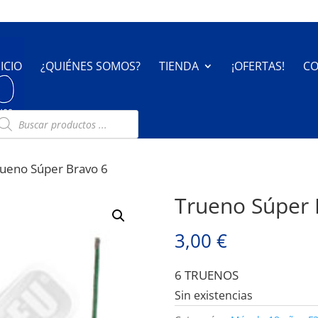
NICIO
¿QUIÉNES SOMOS?
TIENDA
¡OFERTAS!
CO
úsqueda
e
oductos
rueno Súper Bravo 6
Trueno Súper 
3,00
€
6 TRUENOS
Sin existencias