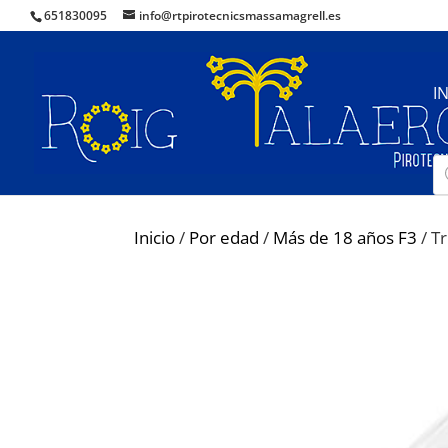
651830095
info@rtpirotecnicsmassamagrell.es
I
B
d
pr
Inicio
/
Por edad
/
Más de 18 años F3
/ T